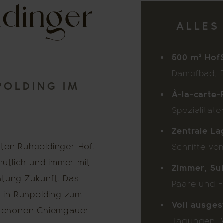
ldinger
ALLES
500 m² Hof
Dampfbad, 
POLDING IM
À-la-carte-
Spezialität
Zentrale La
rten Ruhpoldinger Hof.
Schritte vo
ütlich und immer mit
Zimmer, Su
htung Zukunft. Das
Paare und F
 in Ruhpolding zum
Voll ausges
rschönen Chiemgauer
Tagungen, 