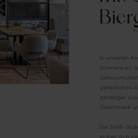
Bier
In unserem Re
Schmankerl, r
Genussmoment
gemütliches A
geselliger Aus
Geschmack un
Die Steffi-Stu
eignet sich id