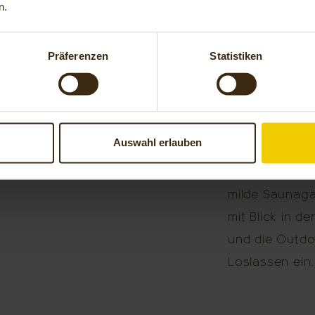
n.
Im neuen HofS
Präferenzen
Statistiken
Wärme und En
verbindet dunk
Details zu ein
Auswahl erlauben
Freuen Sie si
mit Glasfront
milde Saunagä
mit Blick in 
und die Outd
Loslassen ein.