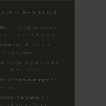
 AUF EINEN BLICK
SPA
mit Indoorpool, Saunen,
Ruheräumen und Massagen
Restaurant
mit regionalen
en und Biergarten
ge
in Ruhpolding und wenige
m Ortskern entfernt
iten & Ferienwohnungen
für
amilien
tatteter Seminarraum
für
Workshops und Events