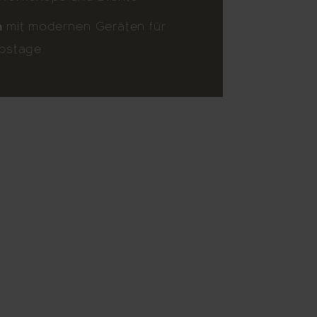
m
mit modernen Geräten für
ubstage