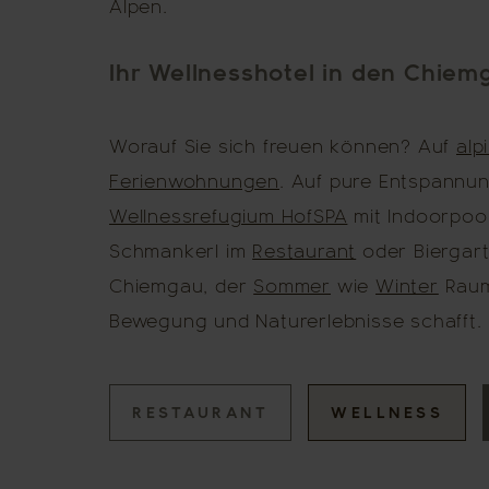
Alpen.
Ihr Wellnesshotel in den Chiem
Worauf Sie sich freuen können? Auf
alp
Ferienwohnungen
. Auf pure Entspannu
Wellnessrefugium HofSPA
mit Indoorpool
Schmankerl im
Restaurant
oder Biergart
Chiemgau, der
Sommer
wie
Winter
Raum
Bewegung und Naturerlebnisse schafft.
RESTAURANT
WELLNESS