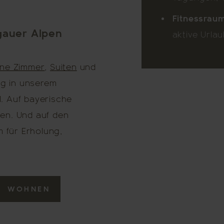
Fitnessrau
gauer Alpen
aktive Urla
ine Zimmer
,
Suiten
und
ng in unserem
. Auf bayerische
en. Und auf den
 für Erholung,
WOHNEN